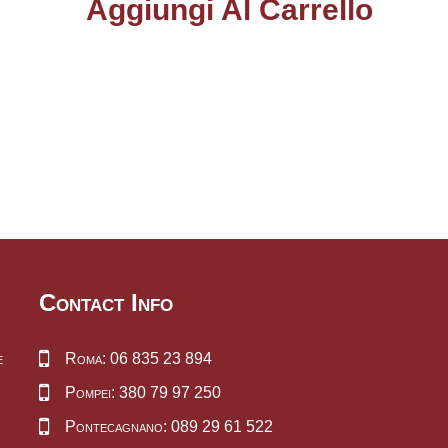
Aggiungi Al Carrello
Contact Info
e
Roma: 06 835 23 894
Pompei: 380 79 97 250
Pontecagnano: 089 29 61 522