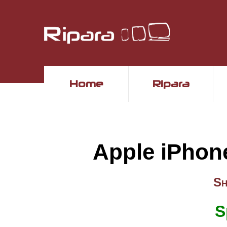
Home
Ripara
Apple iPho
Sh
S