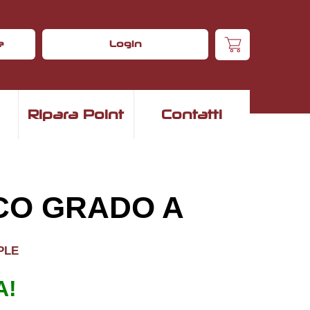
e
Login
Ripara Point
Contatti
NCO GRADO A
ple
A!