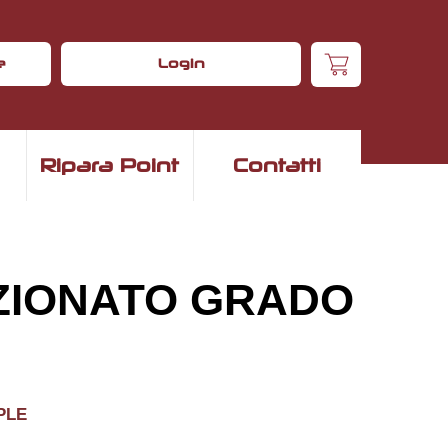
e
Login
Ripara Point
Contatti
IZIONATO GRADO
ple