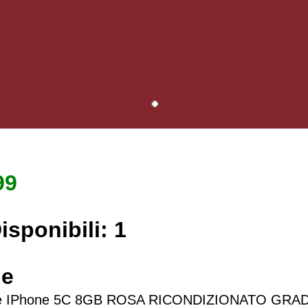
99
isponibili:
1
ne
le IPhone 5C 8GB ROSA RICONDIZIONATO GRA